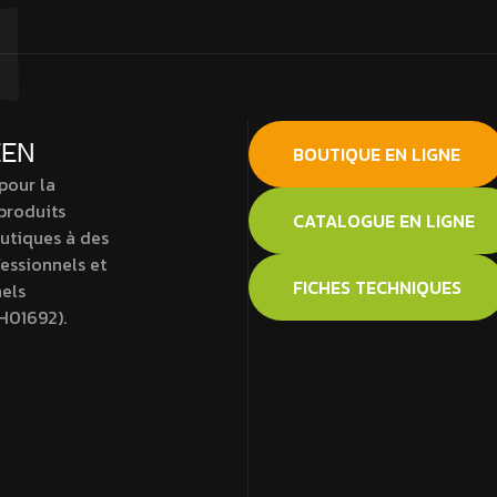
EEN
BOUTIQUE EN LIGNE
pour la
 produits
CATALOGUE EN LIGNE
tiques à des
fessionnels et
FICHES TECHNIQUES
els
H01692).