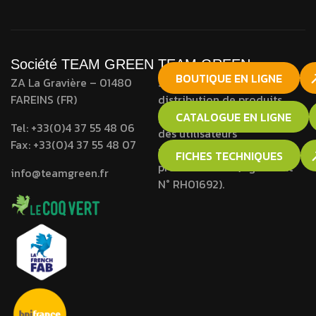
Société TEAM GREEN
TEAM GREEN
BOUTIQUE EN LIGNE
ZA La Gravière – 01480
Société agréée pour la
FAREINS (FR)
distribution de produits
phytopharmaceutiques à
CATALOGUE EN LIGNE
Tel:
+33(0)4 37 55 48 06
des utilisateurs
Fax:
+33(0)4 37 55 48 07
professionnels et non
FICHES TECHNIQUES
professionnels (Agrément
info@teamgreen.fr
N° RH01692).