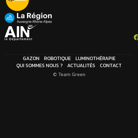
GAZON
ROBOTIQUE
LUMINOTHÉRAPIE
QUI SOMMES NOUS ?
ACTUALITÉS
CONTACT
© Team Green
M
E
N
T
I
O
N
S
L