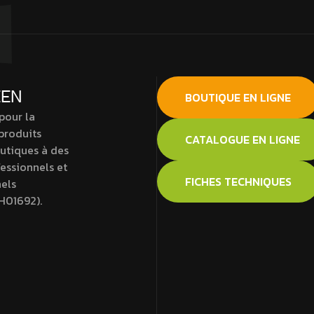
EEN
BOUTIQUE EN LIGNE
pour la
 produits
CATALOGUE EN LIGNE
tiques à des
fessionnels et
FICHES TECHNIQUES
els
H01692).