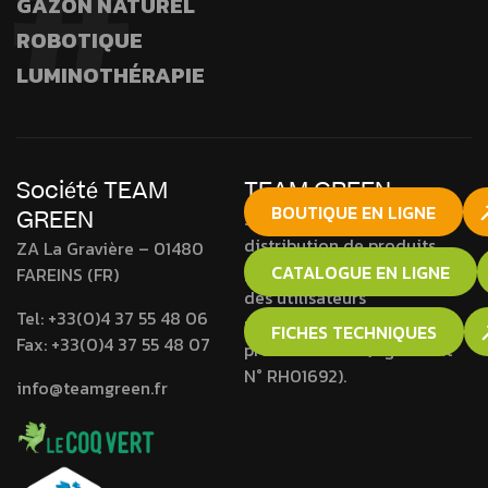
GAZON NATUREL
ROBOTIQUE
LUMINOTHÉRAPIE
Société TEAM
TEAM GREEN
BOUTIQUE EN LIGNE
GREEN
Société agréée pour la
distribution de produits
ZA La Gravière – 01480
phytopharmaceutiques à
CATALOGUE EN LIGNE
FAREINS (FR)
des utilisateurs
Tel:
+33(0)4 37 55 48 06
professionnels et non
FICHES TECHNIQUES
Fax:
+33(0)4 37 55 48 07
professionnels (Agrément
N° RH01692).
info@teamgreen.fr