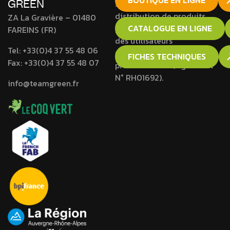
BOUTIQUE EN LIGNE
GREEN
Société agréée pour la
distribution de produits
ZA La Gravière – 01480
phytopharmaceutiques à
CATALOGUE EN LIGNE
FAREINS (FR)
des utilisateurs
Tel:
+33(0)4 37 55 48 06
professionnels et non
FICHES TECHNIQUES
Fax:
+33(0)4 37 55 48 07
professionnels (Agrément
N° RH01692).
info@teamgreen.fr