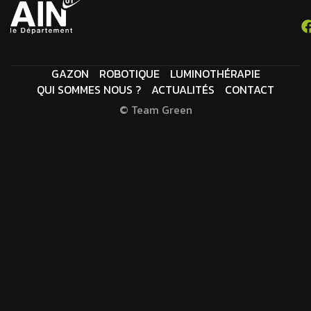
GAZON
ROBOTIQUE
LUMINOTHÉRAPIE
QUI SOMMES NOUS ?
ACTUALITÉS
CONTACT
© Team Green
M
E
N
T
I
O
N
S
L
É
G
A
L